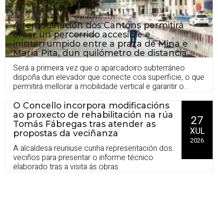
A remodelación dos Cantóns permitirá
crear un percorrido accesible e
ininterrumpido entre a praza de Mina e
María Pita, dun quilómetro de distancia
Será a primeira vez que o aparcadoiro subterráneo
dispoña dun elevador que conecte coa superficie, o que
permitirá mellorar a mobilidade vertical e garantir o
acceso PMR e dos carriños
O Concello incorpora modificacións
ao proxecto de rehabilitación na rúa
27
Tomás Fábregas tras atender as
XUL
propostas da veciñanza
2026
A alcaldesa reuniuse cunha representación dos
veciños para presentar o informe técnico
elaborado tras a visita ás obras