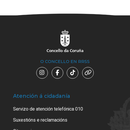
O CONCELLO EN RRSS
Atención á cidadanía
Trá
Servizo de atención telefónica 010
Empa
certi
Suxestións e reclamacións
Como