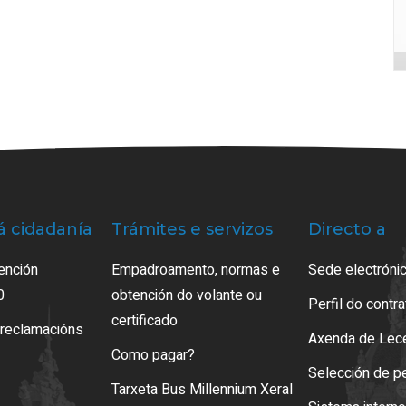
á cidadanía
Trámites e servizos
Directo a
ención
Empadroamento, normas e
Sede electrónic
0
obtención do volante ou
Perfil do contr
certificado
 reclamacións
Axenda de Lec
Como pagar?
Selección de p
Tarxeta Bus Millennium Xeral