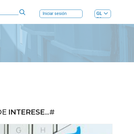
GL
Iniciar sesión
ES
|
DE
INTERESE
...#