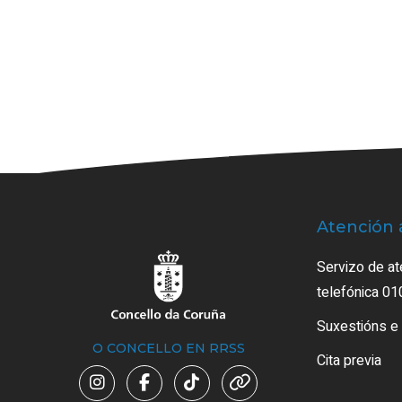
Atención 
Servizo de at
telefónica 01
Suxestións e
O CONCELLO EN RRSS
Cita previa