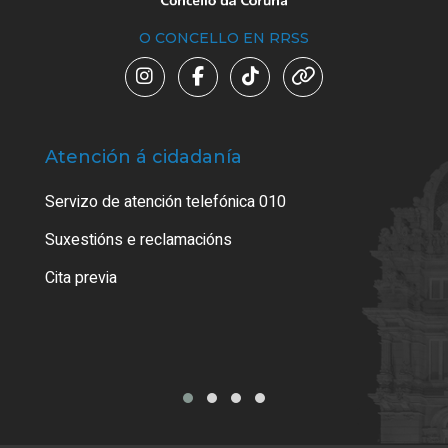
O CONCELLO EN RRSS
Atención á cidadanía
Trá
Servizo de atención telefónica 010
Empa
certi
Suxestións e reclamacións
Como
Cita previa
Tarx