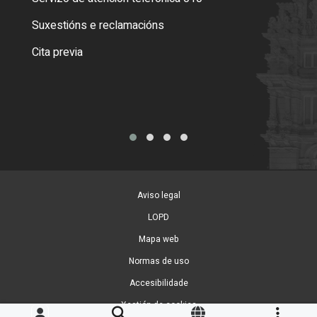
certi
Suxestións e reclamacións
Como
Cita previa
Tarx
Aviso legal
LOPD
Mapa web
Normas de uso
Accesibilidade
Xestión de cookies