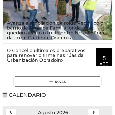
Avanza a ampliación da rolda Peonil polo
barrio da Sagrada Familia, onde hoxe
quedou aberto o treito entre Nosa Señora
da Luz e Cardenal Cisneros
O Concello ultima os preparativos
para renovar o firme nas rúas da
5
Urbanización Obradoiro
AGO
2026
NOVAS
CALENDARIO
Agosto 2026