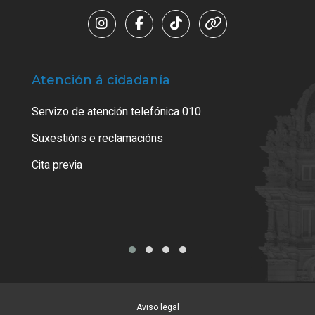
Atención á cidadanía
Trá
Servizo de atención telefónica 010
Empa
certi
Suxestións e reclamacións
Como
Cita previa
Tarx
Aviso legal