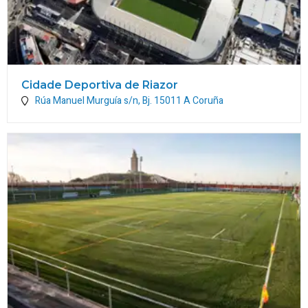
Cidade Deportiva de Riazor
Rúa Manuel Murguía s/n, Bj.
15011
A Coruña