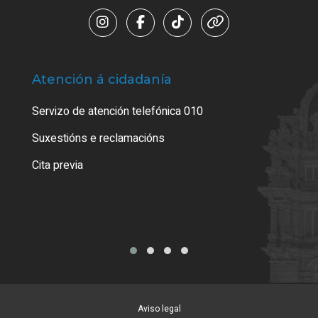
Atención á cidadanía
Trá
Servizo de atención telefónica 010
Empa
certi
Suxestións e reclamacións
Como
Cita previa
Tarx
Aviso legal