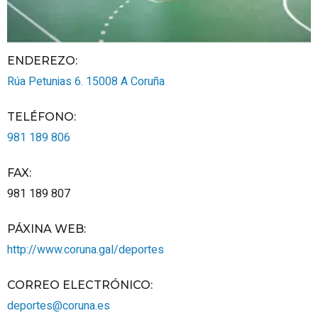
ENDEREZO:
Rúa Petunias 6.
15008
A Coruña
TELÉFONO
:
981 189 806
FAX
:
981 189 807
PÁXINA WEB
:
http://www.coruna.gal/deportes
CORREO ELECTRÓNICO
:
deportes@coruna.es