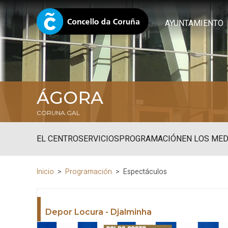
AYUNTAMIENTO
ÁGORA
CORUNA.GAL
EL CENTRO
SERVICIOS
PROGRAMACIÓN
EN LOS MED
Inicio
Programación
Espectáculos
Depor Locura - Djalminha