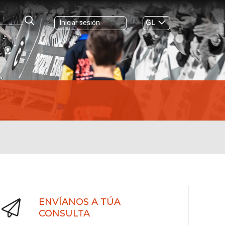
GL
Iniciar sesión
ES
|
ENVÍANOS A TÚA
CONSULTA