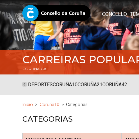
CONCELLO
TE
CARREIRAS POPULA
CORUNA.GAL
DEPORTES
CORUÑA10
CORUÑA21
CORUÑA42
Inicio
Coruña10
Categorias
CATEGORIAS