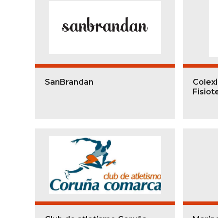
SanBrandan
Colexi
Fisiot