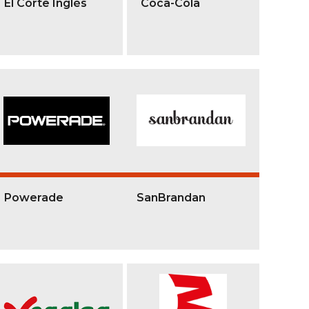
El Corte Inglés
Coca-Cola
Powerade
SanBrandan