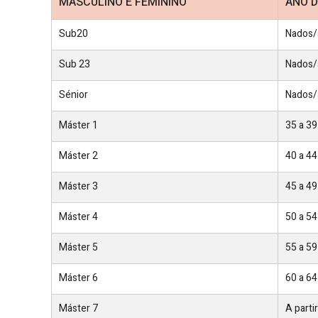
MASCULINO E FEMININO
ANO 
Sub20
Nados/
Sub 23
Nados/
Sénior
Nados/
Máster 1
35 a 39
Máster 2
40 a 44
Máster 3
45 a 49
Máster 4
50 a 54
Máster 5
55 a 59
Máster 6
60 a 64
Máster 7
A parti