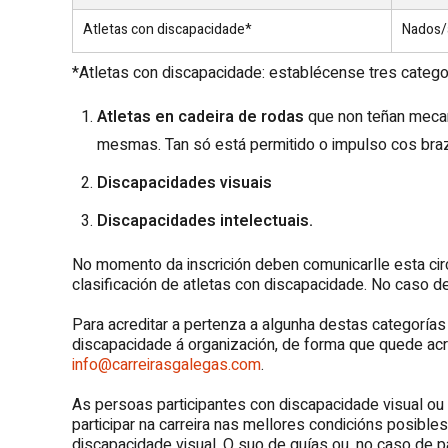
Atletas con discapacidade*
Nados/
*Atletas con discapacidade: establécense tres catego
Atletas en cadeira de rodas
que non teñan mecan
mesmas. Tan só está permitido o impulso cos braz
Discapacidades visuais
Discapacidades intelectuais.
No momento da inscrición deben comunicarlle esta cir
clasificación de atletas con discapacidade. No caso de
Para acreditar a pertenza a algunha destas categorías 
discapacidade á organización, de forma que quede acre
info@carreirasgalegas.com
.
As persoas participantes con discapacidade visual ou 
participar na carreira nas mellores condicións posible
discapacidade visual. O suo de guías ou, no caso de pa