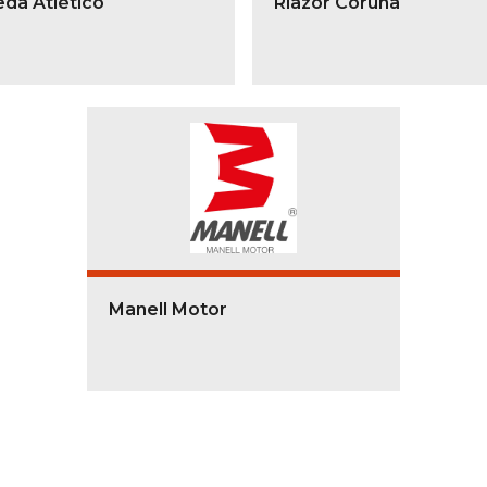
eda Atlético
Riazor Coruña
Manell Motor