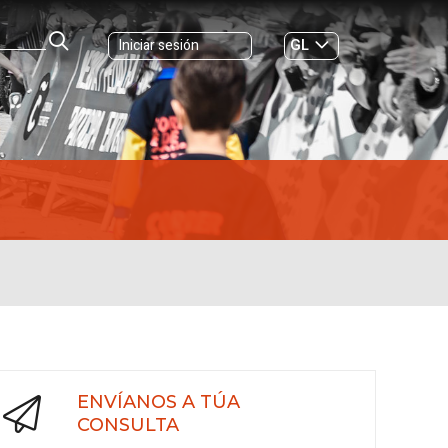
GL
Iniciar sesión
ES
|
ENVÍANOS A TÚA
CONSULTA