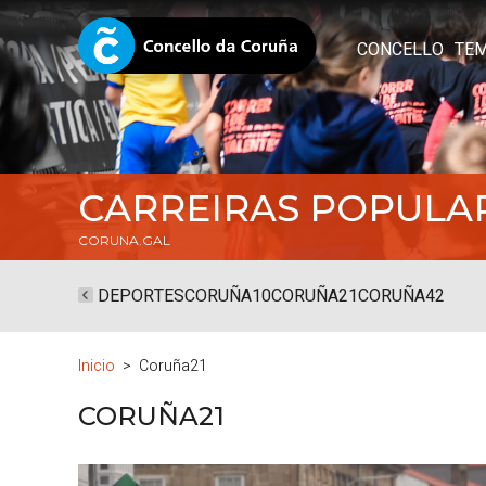
CONCELLO
TE
CARREIRAS POPULA
CORUNA.GAL
DEPORTES
CORUÑA10
CORUÑA21
CORUÑA42
Inicio
Coruña21
CORUÑA21