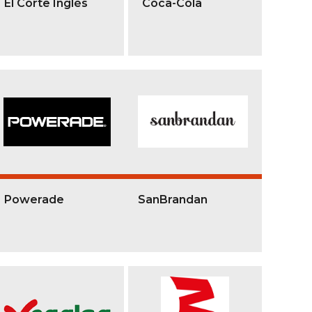
El Corte Inglés
Coca-Cola
Powerade
SanBrandan