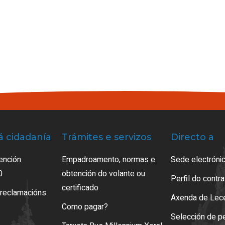
á cidadanía
Trámites e servizos
Directo a
ención
Empadroamento, normas e
Sede electrónic
0
obtención do volante ou
Perfil do contr
certificado
 reclamacións
Axenda de Lec
Como pagar?
Selección de p