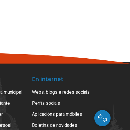
En internet
a municipal
Webs, blogs e redes sociais
atante
Perfís sociais
er
Aplicacións para móbiles
ersoal
Boletíns de novidades