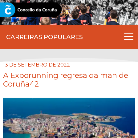
CORUNA.GAL
CARREIRAS POPULARES
13 DE SETEMBRO DE 2022
A Exporunning regresa da man de
Coruña42