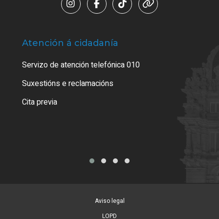
Atención á cidadanía
Trá
Servizo de atención telefónica 010
Empa
certi
Suxestións e reclamacións
Como
Cita previa
Tarx
Aviso legal
LOPD