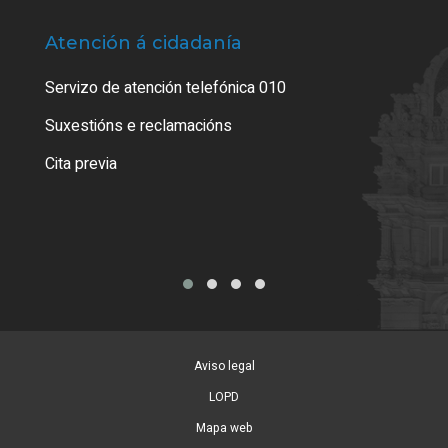
Atención á cidadanía
Trá
Servizo de atención telefónica 010
Empa
certi
Suxestións e reclamacións
Como
Cita previa
Tarx
Aviso legal
LOPD
Mapa web