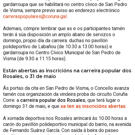
gardarroupa que se habilitará no centro cívico de San Pedro
de Visma, sempre previo aviso ao enderezo electrónico
carreraspopulares@coruna.gal
.
Ademais, cómpre lembrar que as e os participantes tamén
terán á súa disposición un amplo abano de servizos o
domingo, propio día da carreira: duchas no pavillón
polideportivo de Labañou (de 10.30 a 13.00 horas) e
gardarroupa no Centro Cívico Municipal de San Pedro de
Visma (de 9.30 a 11.15 horas).
Están abertas as inscricións na carreira popular dos
Rosales, o 31 de maio
Ás portas da cita en San Pedro de Visma, o Concello avanza
tamén coa organización da vindeira proba do circuíto Coruña
Corre: a
carreira popular dos Rosales
, que terá lugar o
domingo 31 de maio, e que
xa ten as inscricións abertas
.
A xornada deportiva nos Rosales arrincará ás 10.00 horas a
carón do pavillón polideportivo municipal do barrio, na avenida
de Fernando Suárez García. Con saída á beira do paseo