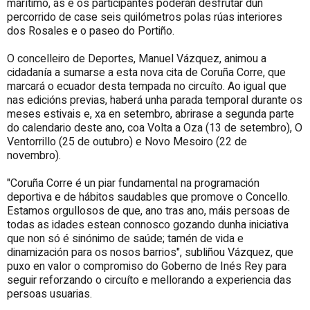
marítimo, as e os participantes poderán desfrutar dun
percorrido de case seis quilómetros polas rúas interiores
dos Rosales e o paseo do Portiño.
O concelleiro de Deportes, Manuel Vázquez, animou a
cidadanía a sumarse a esta nova cita de Coruña Corre, que
marcará o ecuador desta tempada no circuíto. Ao igual que
nas edicións previas, haberá unha parada temporal durante os
meses estivais e, xa en setembro, abrirase a segunda parte
do calendario deste ano, coa Volta a Oza (13 de setembro), O
Ventorrillo (25 de outubro) e Novo Mesoiro (22 de
novembro).
"Coruña Corre é un piar fundamental na programación
deportiva e de hábitos saudables que promove o Concello.
Estamos orgullosos de que, ano tras ano, máis persoas de
todas as idades estean connosco gozando dunha iniciativa
que non só é sinónimo de saúde; tamén de vida e
dinamización para os nosos barrios", subliñou Vázquez, que
puxo en valor o compromiso do Goberno de Inés Rey para
seguir reforzando o circuíto e mellorando a experiencia das
persoas usuarias.