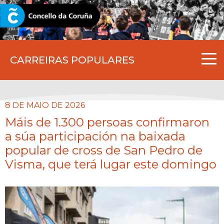
CORUNA.GAL
CARREIRAS POPULARES
8 DE MAIO DE 2026
Máis de 1.300 persoas confirmaron
a súa participación na baixada
popular de cross de San Pedro de
Visma, que terá lugar este domingo