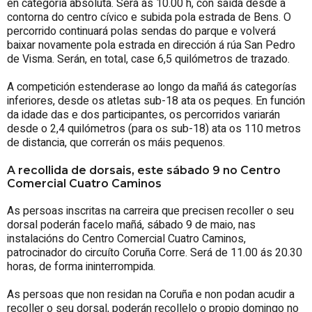
en categoría absoluta. Será ás 10.00 h, con saída desde a
contorna do centro cívico e subida pola estrada de Bens. O
percorrido continuará polas sendas do parque e volverá
baixar novamente pola estrada en dirección á rúa San Pedro
de Visma. Serán, en total, case 6,5 quilómetros de trazado.
A competición estenderase ao longo da mañá ás categorías
inferiores, desde os atletas sub-18 ata os peques. En función
da idade das e dos participantes, os percorridos variarán
desde o 2,4 quilómetros (para os sub-18) ata os 110 metros
de distancia, que correrán os máis pequenos.
A recollida de dorsais, este sábado 9 no Centro
Comercial Cuatro Caminos
As persoas inscritas na carreira que precisen recoller o seu
dorsal poderán facelo mañá, sábado 9 de maio, nas
instalacións do Centro Comercial Cuatro Caminos,
patrocinador do circuíto Coruña Corre. Será de 11.00 ás 20.30
horas, de forma ininterrompida.
As persoas que non residan na Coruña e non podan acudir a
recoller o seu dorsal, poderán recollelo o propio domingo no