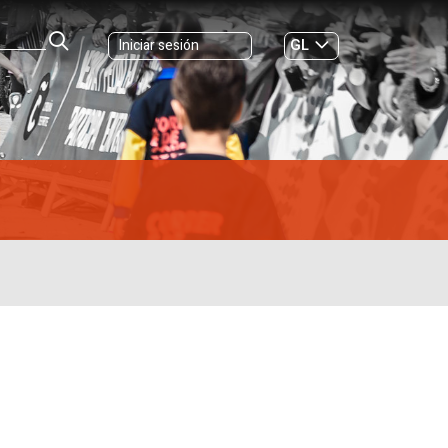
GL
Iniciar sesión
ES
|