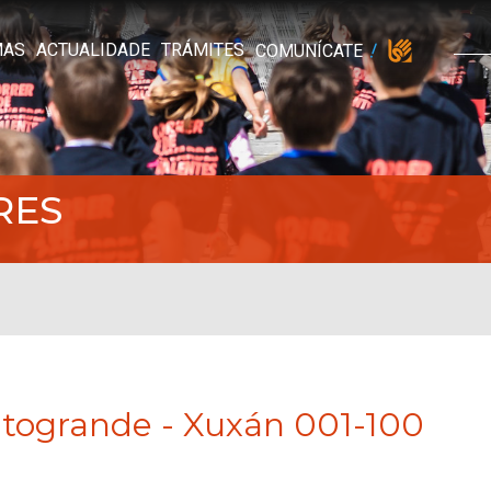
MAS
ACTUALIDADE
TRÁMITES
COMUNÍCATE
RES
atogrande - Xuxán 001-100