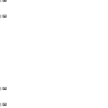
|
|
|
|