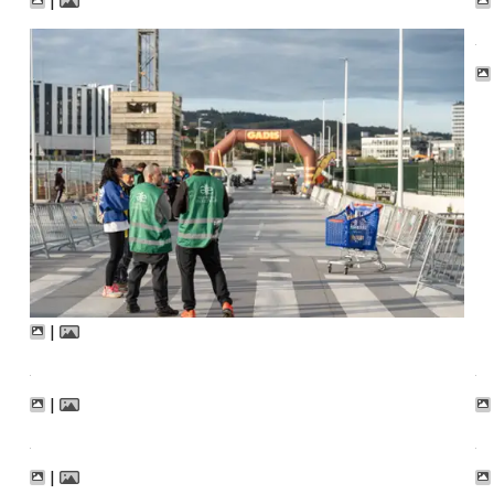
|
|
|
|