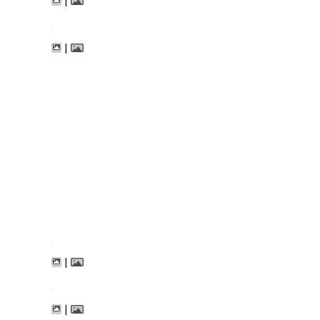
|
|
|
|