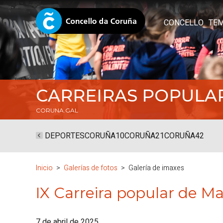
CONCELLO
TE
CARREIRAS POPULA
CORUNA.GAL
DEPORTES
CORUÑA10
CORUÑA21
CORUÑA42
Inicio
Galerías de fotos
Galería de imaxes
IX Carreira popular de M
7 de abril de 2025