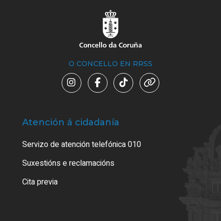
O CONCELLO EN RRSS
Atención á cidadanía
Trá
Servizo de atención telefónica 010
Empa
certi
Suxestións e reclamacións
Como
Cita previa
Tarx