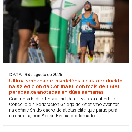
9 de agosto de 2026
DATA
:
Última semana de inscricións a custo reducido
na XX edición da Coruña10, con máis de 1.600
persoas xa anotadas en dúas semanas
Coa metade da oferta inicial de dorsais xa cuberta, o
Concello e a Federación Galega de Atletismo avanzan
na definición do cadro de atletas élite que participará
na carreira, con Adrián Ben xa confirmado