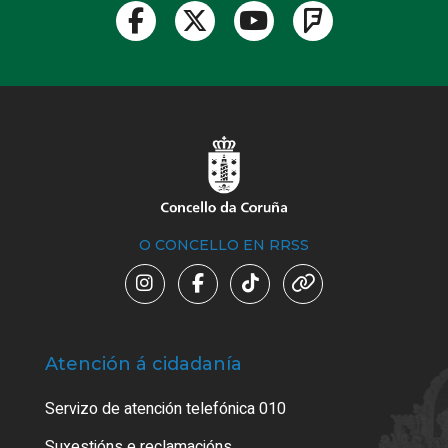
O CONCELLO EN RRSS
Atención á cidadanía
Trá
Servizo de atención telefónica 010
Empa
certi
Suxestións e reclamacións