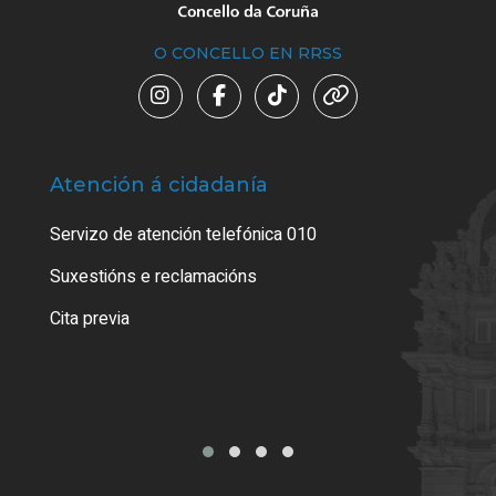
O CONCELLO EN RRSS
Atención á cidadanía
Trá
Servizo de atención telefónica 010
Empa
certi
Suxestións e reclamacións
Como
Cita previa
Tarx