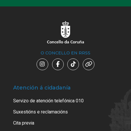
O CONCELLO EN RRSS
Atención á cidadanía
Trá
Servizo de atención telefónica 010
Empa
certi
Suxestións e reclamacións
Como
Cita previa