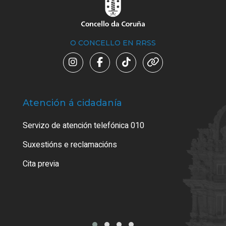
O CONCELLO EN RRSS
Atención á cidadanía
Trá
Servizo de atención telefónica 010
Empa
certi
Suxestións e reclamacións
Como
Cita previa
Tarx