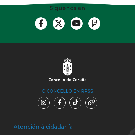
Síguenos en
O CONCELLO EN RRSS
Atención á cidadanía
Trá