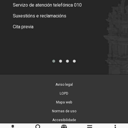
Servizo de atención telefónica 010
Empa
certi
Suxestións e reclamacións
Como
Cita previa
Tarx
Aviso legal
LOPD
Mapa web
Normas de uso
Accesibilidade