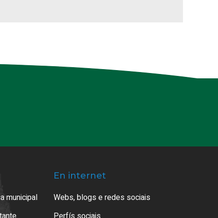
En internet
a municipal
Webs, blogs e redes sociais
atante
Perfís sociais