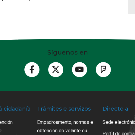
Síguenos en
á cidadanía
Trámites e servizos
Directo a
ención
Empadroamento, normas e
Sede electrónic
0
obtención do volante ou
Perfil do contr