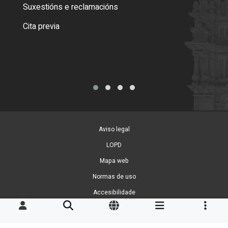
certi
Suxestións e reclamacións
Como
Cita previa
Tarx
Aviso legal
LOPD
Mapa web
Normas de uso
Accesibilidade
Xestión de cookies