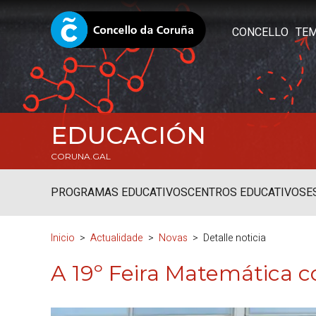
CONCELLO
TE
EDUCACIÓN
CORUNA.GAL
PROGRAMAS EDUCATIVOS
CENTROS EDUCATIVOS
E
Inicio
Actualidade
Novas
Detalle noticia
A 19º Feira Matemática c