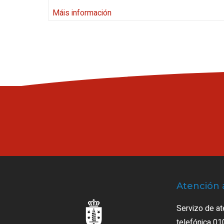
Máis información
Atención 
Servizo de at
telefónica 01