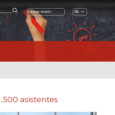
GL
Iniciar sesión
ES
|
.500 asistentes