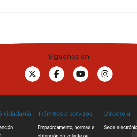
Síguenos en
á cidadanía
Trámites e servizos
Directo a
ención
Empadroamento, normas e
Sede electrónic
0
obtención do volante ou