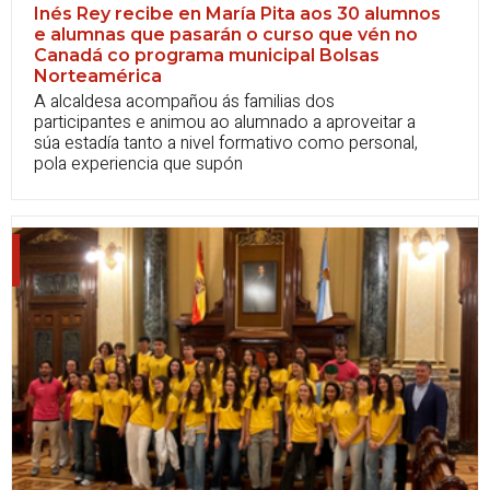
Inés Rey recibe en María Pita aos 30 alumnos
e alumnas que pasarán o curso que vén no
Canadá co programa municipal Bolsas
Norteamérica
A alcaldesa acompañou ás familias dos
participantes e animou ao alumnado a aproveitar a
súa estadía tanto a nivel formativo como personal,
pola experiencia que supón