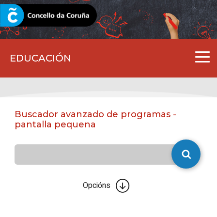
CORUNA.GAL
EDUCACIÓN
Buscador avanzado de programas -
pantalla pequena
Opcións