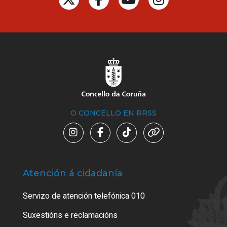
O CONCELLO EN RRSS
Atención á cidadanía
Trá
Servizo de atención telefónica 010
Empa
certi
Suxestións e reclamacións