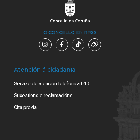
O CONCELLO EN RRSS
Atención á cidadanía
Trá
Servizo de atención telefónica 010
Empa
certi
Suxestións e reclamacións
Como
Cita previa
Tarx