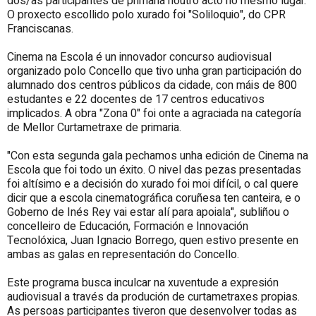
dos/as participantes de primaria noutro acto no mesmo lugar.
O proxecto escollido polo xurado foi "Soliloquio", do CPR
Franciscanas.
Cinema na Escola é un innovador concurso audiovisual
organizado polo Concello que tivo unha gran participación do
alumnado dos centros públicos da cidade, con máis de 800
estudantes e 22 docentes de 17 centros educativos
implicados. A obra "Zona 0" foi onte a agraciada na categoría
de Mellor Curtametraxe de primaria.
"Con esta segunda gala pechamos unha edición de Cinema na
Escola que foi todo un éxito. O nivel das pezas presentadas
foi altísimo e a decisión do xurado foi moi difícil, o cal quere
dicir que a escola cinematográfica coruñesa ten canteira, e o
Goberno de Inés Rey vai estar alí para apoiala", subliñou o
concelleiro de Educación, Formación e Innovación
Tecnolóxica, Juan Ignacio Borrego, quen estivo presente en
ambas as galas en representación do Concello.
Este programa busca inculcar na xuventude a expresión
audiovisual a través da produción de curtametraxes propias.
As persoas participantes tiveron que desenvolver todas as