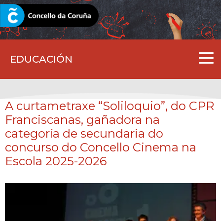
CORUNA.GAL
EDUCACIÓN
A curtametraxe “Soliloquio”, do CPR
Franciscanas, gañadora na
categoría de secundaria do
concurso do Concello Cinema na
Escola 2025-2026