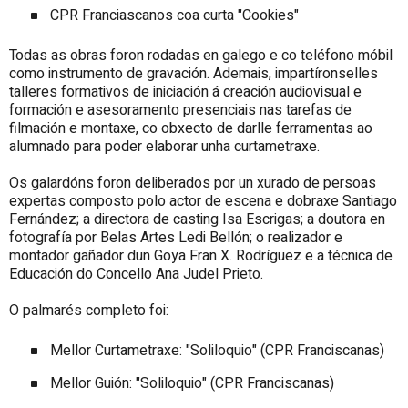
CPR Franciascanos coa curta "Cookies"
Todas as obras foron rodadas en galego e co teléfono móbil
como instrumento de gravación. Ademais, impartíronselles
talleres formativos de iniciación á creación audiovisual e
formación e asesoramento presenciais nas tarefas de
filmación e montaxe, co obxecto de darlle ferramentas ao
alumnado para poder elaborar unha curtametraxe.
Os galardóns foron deliberados por un xurado de persoas
expertas composto polo actor de escena e dobraxe Santiago
Fernández; a directora de casting Isa Escrigas; a doutora en
fotografía por Belas Artes Ledi Bellón; o realizador e
montador gañador dun Goya Fran X. Rodríguez e a técnica de
Educación do Concello Ana Judel Prieto.
O palmarés completo foi:
Mellor Curtametraxe: "Soliloquio" (CPR Franciscanas)
Mellor Guión: "Soliloquio" (CPR Franciscanas)