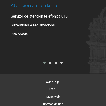
Atención á cidadanía
Trá
Servizo de atención telefónica 010
Empa
certi
Suxestións e reclamacións
Como
Cita previa
Tarx
Aviso legal
LOPD
Mapa web
Normas de uso