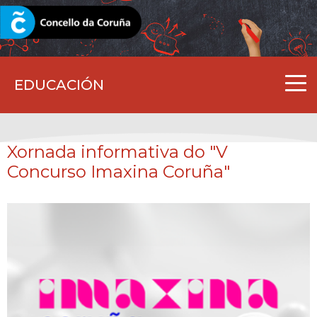
CORUNA.GAL
EDUCACIÓN
Xornada informativa do "V
Concurso Imaxina Coruña"