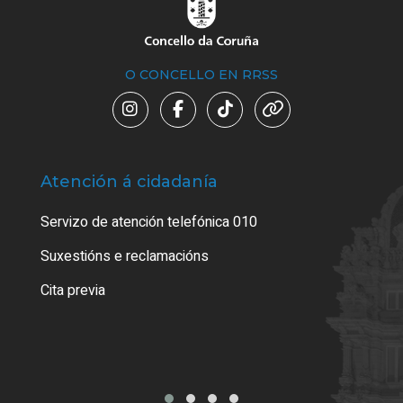
O CONCELLO EN RRSS
Atención á cidadanía
Trá
Servizo de atención telefónica 010
Empa
certi
Suxestións e reclamacións
Como
Cita previa
Tarx