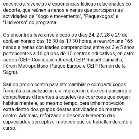
encontros, vivencias e experiencias lúdicas relacionadas co
deporte, que reúnen a nenos e nenas que participan nas
actividades de "
Xogo e movemento
", "
Pequexogos
" e
"
Ludiverso
" do programa.
Os encontros levaranse a cabo os días 24, 27, 28 e 29 de
abril, en horario das 16.30 ás 17.30 horas, e reunirán uns 165
nenos e nenas con idades comprendidas entre os 3 e 5 anos,
pertencentes a 16 grupos de 10 centros educativos, en catro
sedes (
CEIP Concepción Arenal
,
CEIP Raquel Camacho
,
Fórum Metropolitano-Parque Europa
e
CEIP Ramón de la
Sagra
).
Saír do propio centro para intercambiar e compartir xogos
fomenta a socialización e a interacción entre compañeiros e
compañeiras diferentes a aqueles/as cos/coas que xogan
habitualmente e, ao mesmo tempo, xera unha motivación
extra dentro dos grupos destas actividades do mesmo
centro. Ademais, refórzase o desenvolvemento das
capacidades perceptivo-motrices que se traballan durante o
curso.