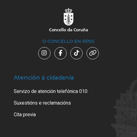
O CONCELLO EN RRSS
Atención á cidadanía
Trá
Servizo de atención telefónica 010
Empa
certi
Suxestións e reclamacións
Como
Cita previa
Tarx