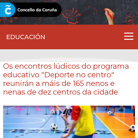
CORUNA.GAL
EDUCACIÓN
Os encontros lúdicos do programa
educativo "Deporte no centro"
reunirán a máis de 165 nenos e
nenas de dez centros da cidade