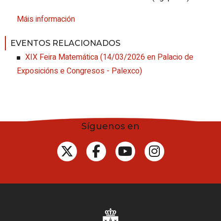
Máis información
EVENTOS RELACIONADOS
XIX Feira Matemática
(
14/03/2026
en Palacio de
Exposicións e Congresos - Palexco
)
Síguenos en