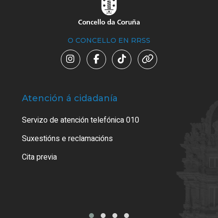
O CONCELLO EN RRSS
Atención á cidadanía
Trá
Servizo de atención telefónica 010
Empa
certi
Suxestións e reclamacións
Como
Cita previa
Tarx