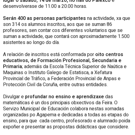
lugar o sábado, 14 de marzo, no hall do Palexco
e
desenvolverase de 11.00 a 20.00 horas.
Serán 400 as personas participantes
na actividade, xa que
son 314 os alumnos inscritos, aos que se suman 86
profesores, sen contar cos diferentes voluntarios que se
suman a actividade, que contará con aproximadamente 1.500
asistentes ao longo do día.
A relación de inscritos está conformada por
oito centros
educativos, de Formación Profesional, Secundaria e
Primaria
; ademáis da Escola Técnica Superior de Naútica e
Maquinas o Instituto Galego de Estatisca, a Xefatura
Provincial de Tráfico, a Federación Provincial de Anpas e
Protección Civil da Coruña, entre outras entidades.
Divulgar e
profundar no ensino e aprendizaxe
das
matemáticas é un dos principais obxectivos da Feira. O
Servizo Municipal de Educación colabora nestas xornadas
organizadas po Agapema e dedicadas a todas as etapas do
ensino, para que cada centro, profesorado e alumnado poida
expoñer e presentar as propostas didácticas que considere.