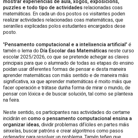
mostrar experiencias de aula, xogos, exposicións,
puzzles e todo tipo de actividades
relacionadas coas
matemáticas. En cada un dos postos os visitantes poden
realizar actividades relacionadas coas matemáticas, que
seranlles explicadas polos estudantes encargados dese
posto.
"
Pensamento computacional e a intelixencia artificial
" é
tamén o lema do
Día Escolar das Matemáticas
neste curso
escolar 2025/2026, co que se pretende achegar as claves
principais para que o alumnado de todas as etapas do ensino
poidan usar diferentes formas de pensar e desta maneira
aprender matemáticas con máis sentido e de maneira máis
significativa, xa que aprender matemáticas é moito máis que
facer operación e trátase dunha forma de mirar o mundo, de
pensar con lóxica e de buscar solución, tal como se plantexa
na feira.
Neste sentido, os participantes nas actividades do certame
incidirán en
como o pensamento computacional ensina a
organizar ideas
, dividir problemas difíciles en partes máis
sinxelas, buscar patróns e crear algoritmos como pasos
ordenador para resolver un problema. Tamén teñen que