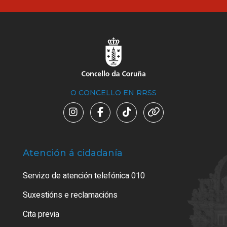
O CONCELLO EN RRSS
Atención á cidadanía
Trá
Servizo de atención telefónica 010
Empa
certi
Suxestións e reclamacións
Como
Cita previa