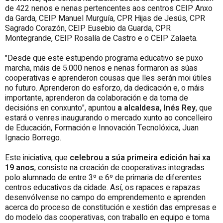
de 422 nenos e nenas pertencentes aos centros CEIP Anxo
da Garda, CEIP Manuel Murguía, CPR Hijas de Jesús, CPR
Sagrado Corazón, CEIP Eusebio da Guarda, CPR
Montegrande, CEIP Rosalía de Castro e o CEIP Zalaeta.
"Desde que este estupendo programa educativo se puxo
marcha, máis de 5.000 nenos e nenas formaron as súas
cooperativas e aprenderon cousas que lles serán moi útiles
no futuro. Aprenderon do esforzo, da dedicación e, o máis
importante, aprenderon da colaboración e da toma de
decisións en conxunto", apuntou
a alcaldesa, Inés Rey
, que
estará o venres inaugurando o mercado xunto ao concelleiro
de Educación, Formación e Innovación Tecnolóxica, Juan
Ignacio Borrego.
Este iniciativa, que
celebrou a súa primeira edición hai xa
19 anos
, consiste na creación de cooperativas integradas
polo alumnado de entre 3º e 6º de primaria de diferentes
centros educativos da cidade. Así, os rapaces e rapazas
desenvólvense no campo do emprendemento e aprenden
acerca do proceso de constitución e xestión das empresas e
do modelo das cooperativas, con traballo en equipo e toma