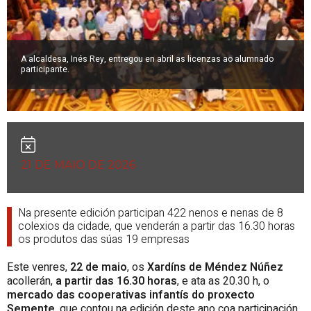
A alcaldesa, Inés Rey, entregou en abril as licenzas ao alumnado
participante.
21 DE MAIO DE 2026
Na presente edición participan 422 nenos e nenas de 8
colexios da cidade, que venderán a partir das 16.30 horas
os produtos das súas 19 empresas
Este venres,
22 de maio
, os
Xardíns de Méndez Núñez
acollerán,
a partir das 16.30 horas
, e ata as 20.30 h, o
mercado das cooperativas infantís do proxecto
Semente
, que contou na edición deste ano coa participación