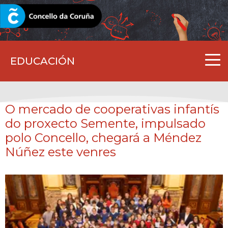
CORUNA.GAL
EDUCACIÓN
O mercado de cooperativas infantís
do proxecto Semente, impulsado
polo Concello, chegará a Méndez
Núñez este venres