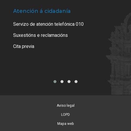
Atención á cidadanía
Trá
Servizo de atención telefónica 010
Empa
certi
Suxestións e reclamacións
Como
Cita previa
Tarx
Aviso legal
LOPD
Mapa web