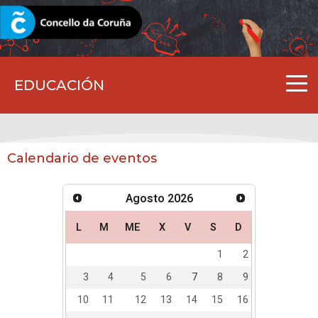
CORUNA.GAL
EDUCACIÓN
Calendario de eventos
Agosto
2026
L
M
ME
X
V
S
D
1
2
3
4
5
6
7
8
9
10
11
12
13
14
15
16