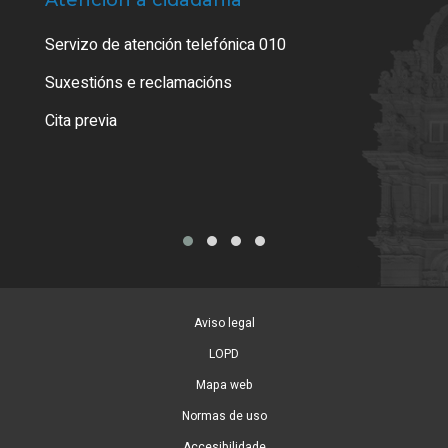
Atención á cidadanía
Trá
Servizo de atención telefónica 010
Empa
certi
Suxestións e reclamacións
Como
Cita previa
Tarx
Aviso legal
LOPD
Mapa web
Normas de uso
Accesibilidade