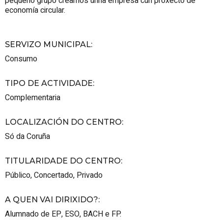
pequeno grupo creamos unha empresa cun proxecto de
economía circular.
SERVIZO MUNICIPAL
:
Consumo
TIPO DE ACTIVIDADE
:
Complementaria
LOCALIZACIÓN DO CENTRO
:
Só da Coruña
TITULARIDADE DO CENTRO
:
Público
,
Concertado
,
Privado
A QUEN VAI DIRIXIDO?
:
Alumnado de EP, ESO, BACH e FP.