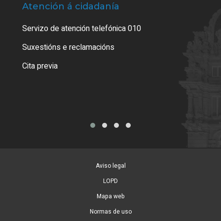
Atención á cidadanía
Trá
Servizo de atención telefónica 010
Empa
certi
Suxestións e reclamacións
Como
Cita previa
Tarx
Aviso legal
LOPD
Mapa web
Normas de uso