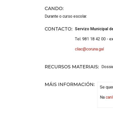
CANDO
:
Durante o curso escolar.
Servizo Municipal d
CONTACTO
:
Tel. 981 18 42 00 - e
cliac@coruna.gal
Dossie
RECURSOS MATERIAIS
:
MÁIS INFORMACIÓN
:
Se que
Na
can