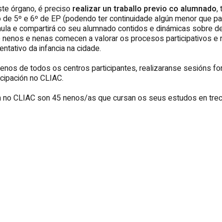
te órgano, é preciso
realizar un traballo previo co alumnado
,
o de 5º e 6º de EP (podendo ter continuidade algún menor que pa
 aula e compartirá co seu alumnado contidos e dinámicas sobre der
ue nenos e nenas comecen a valorar os procesos participativos e
ntativo da infancia na cidade.
nos de todos os centros participantes, realizaranse sesións form
icipación no CLIAC.
n no CLIAC son 45 nenos/as que cursan os seus estudos en trec