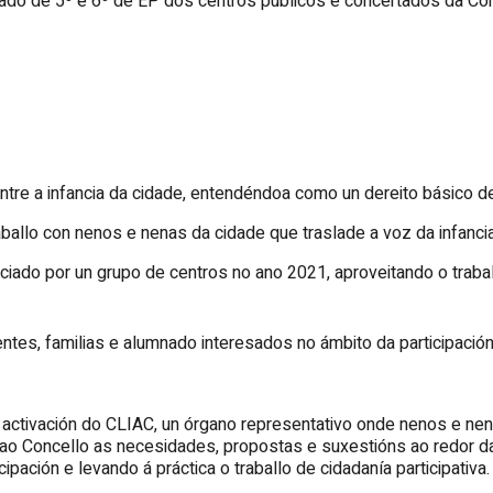
do de 5º e 6º de EP dos centros públicos e concertados da Cor
entre a infancia da cidade, entendéndoa como un dereito básico
aballo con nenos e nenas da cidade que traslade a voz da infancia
niciado por un grupo de centros no ano 2021, aproveitando o trab
tes, familias e alumnado interesados no ámbito da participación 
 activación do CLIAC, un órgano representativo onde nenos e ne
 ao Concello as necesidades, propostas e suxestións ao redor da
cipación e levando á práctica o traballo de cidadanía participativa.