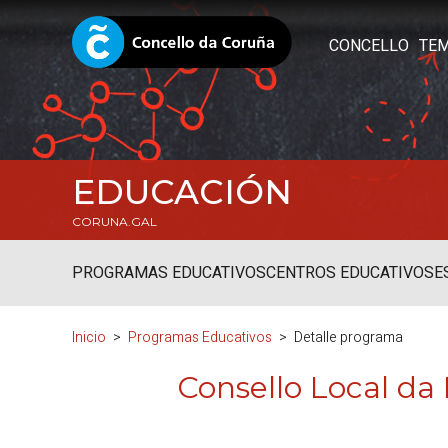
CONCELLO
TE
EDUCACIÓN
CORUNA.GAL
PROGRAMAS EDUCATIVOS
CENTROS EDUCATIVOS
E
Inicio
Programas Educativos
Detalle programa
Consello Local da