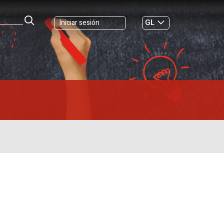
GL
Iniciar sesión
ES
|