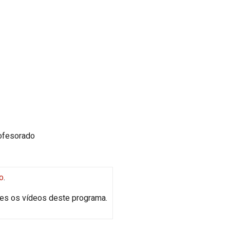
rofesorado
o
.
les os vídeos deste programa.