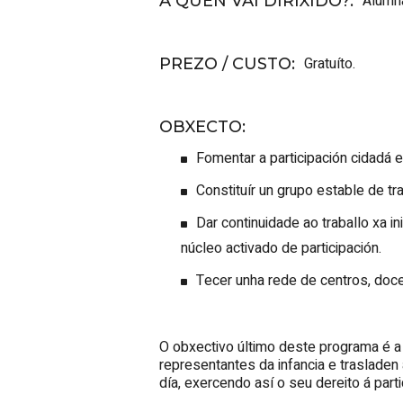
Alumna
A QUEN VAI DIRIXIDO?
:
Gratuíto.
PREZO / CUSTO
:
OBXECTO
:
Fomentar a participación cidadá 
Constituír un grupo estable de tr
Dar continuidade ao traballo xa i
núcleo activado de participación.
Tecer unha rede de centros, docen
O obxectivo último deste programa é a
representantes da infancia e trasladen
día, exercendo así o seu dereito á parti