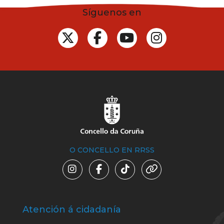
Síguenos en
O CONCELLO EN RRSS
Atención á cidadanía
Trá