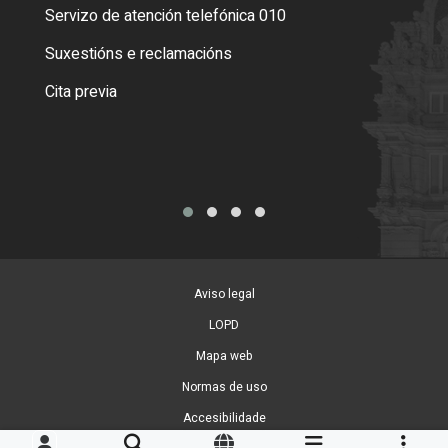
Servizo de atención telefónica 010
Empa
certi
Suxestións e reclamacións
Como
Cita previa
Tarx
Aviso legal
LOPD
Mapa web
Normas de uso
Accesibilidade