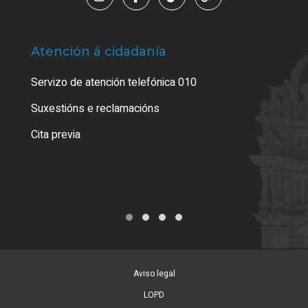
Atención á cidadanía
Trá
Servizo de atención telefónica 010
Empa
certi
Suxestións e reclamacións
Como
Cita previa
Tarx
Aviso legal
LOPD