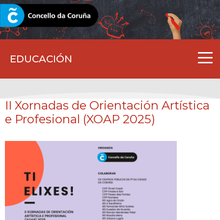
CORUNA.GAL
EDUCACIÓN
II Xornadas de Orientación Artística
e Profesional (XOAP 2025)