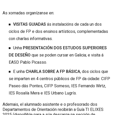
As xornadas organízanse en:
VISITAS GUIADAS
ás instalacións de cada un dos
ciclos de FP e dos ensinos artísticos, complementadas
con charlas informativas.
Unha
PRESENTACIÓN DOS ESTUDOS SUPERIORES
DE DESEÑO
que se poden cursar en Galicia; e visita á
EASD Pablo Picasso.
E unha
CHARLA SOBRE A FP BÁSICA
, dos ciclos que
se imparten en 4 centros públicos de FP da cidade: CIFP
Paseo dás Pontes, CIFP Someso, IES Fernando Wirtz,
IES Rosalía Mera e IES Urbano Lugrís.
Ademais, e
l alumnado asistente e o profesorado dos
Departamentos de Orientación recibirán a Guía TI ELIXES
2025 (dispoñible para a súa descarga na sección de