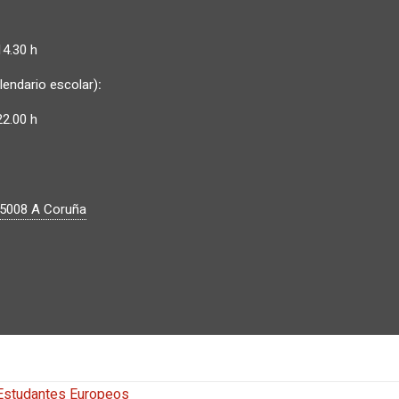
14.30 h
lendario escolar)
:
22.00 h
5008
A Coruña
 Estudantes Europeos