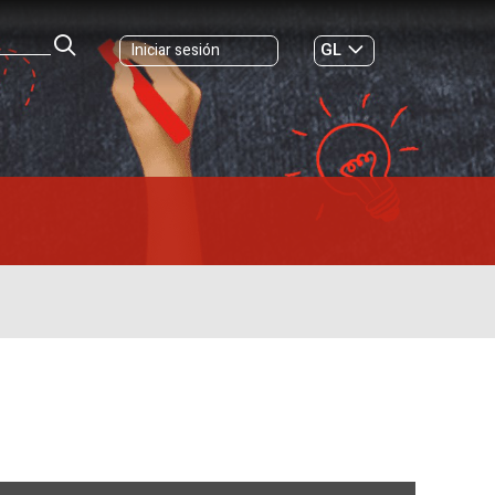
GL
Iniciar sesión
ES
|