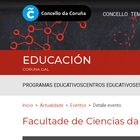
CONCELLO
TE
EDUCACIÓN
CORUNA.GAL
PROGRAMAS EDUCATIVOS
CENTROS EDUCATIVOS
E
Inicio
Actualidade
Eventos
Detalle evento
Facultade de Ciencias d