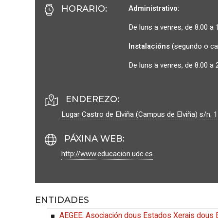
Administrativo:
HORARIO
:
De luns a venres, de 8.00 a 
Instalacións
(segundo o ca
De luns a venres, de 8.00 a 
ENDEREZO:
Lugar Castro de Elviña (Campus de Elviña) s/n.
1
PÁXINA WEB
:
http://www.educacion.udc.es
ENTIDADES
AEGEE, Asociación dous Estados Xerais dous