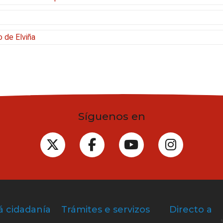
o de Elviña
Síguenos en
á cidadanía
Trámites e servizos
Directo a