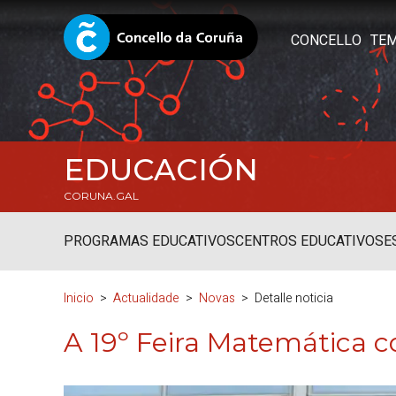
CONCELLO
TE
EDUCACIÓN
CORUNA.GAL
PROGRAMAS EDUCATIVOS
CENTROS EDUCATIVOS
E
Inicio
Actualidade
Novas
Detalle noticia
A 19º Feira Matemática c