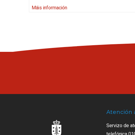
Máis información
Atención 
Servizo de at
telefónica 01