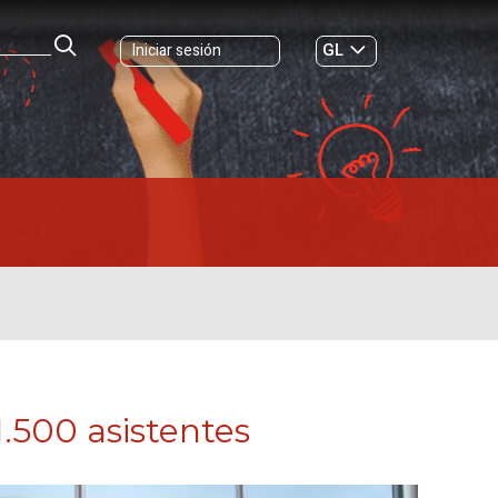
GL
Iniciar sesión
ES
|
.500 asistentes