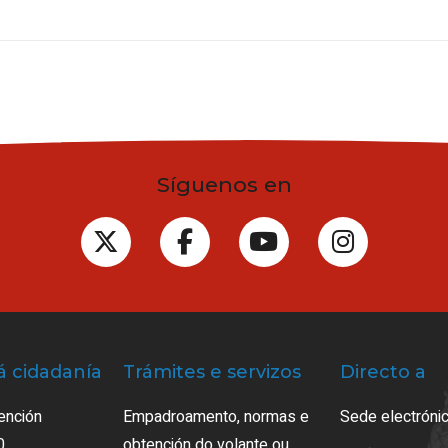
Síguenos en
á cidadanía
Trámites e servizos
Directo a
ención
Empadroamento, normas e
Sede electrónic
0
obtención do volante ou