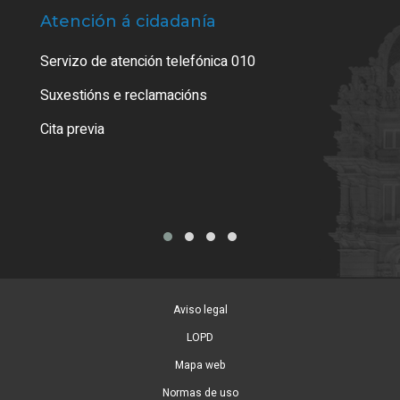
Atención á cidadanía
Trá
Servizo de atención telefónica 010
Empa
certi
Suxestións e reclamacións
Como
Cita previa
Tarx
Aviso legal
LOPD
Mapa web
Normas de uso