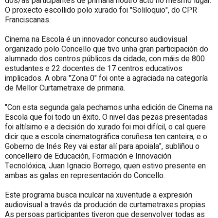
dos/as participantes de primaria noutro acto no mesmo lugar.
O proxecto escollido polo xurado foi "Soliloquio", do CPR
Franciscanas.
Cinema na Escola é un innovador concurso audiovisual
organizado polo Concello que tivo unha gran participación do
alumnado dos centros públicos da cidade, con máis de 800
estudantes e 22 docentes de 17 centros educativos
implicados. A obra "Zona 0" foi onte a agraciada na categoría
de Mellor Curtametraxe de primaria.
"Con esta segunda gala pechamos unha edición de Cinema na
Escola que foi todo un éxito. O nivel das pezas presentadas
foi altísimo e a decisión do xurado foi moi difícil, o cal quere
dicir que a escola cinematográfica coruñesa ten canteira, e o
Goberno de Inés Rey vai estar alí para apoiala", subliñou o
concelleiro de Educación, Formación e Innovación
Tecnolóxica, Juan Ignacio Borrego, quen estivo presente en
ambas as galas en representación do Concello.
Este programa busca inculcar na xuventude a expresión
audiovisual a través da produción de curtametraxes propias.
As persoas participantes tiveron que desenvolver todas as