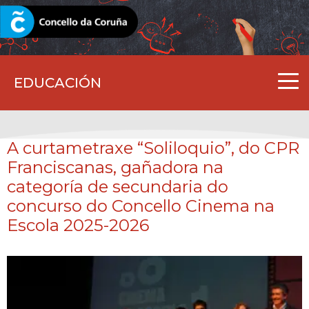
CORUNA.GAL
EDUCACIÓN
A curtametraxe “Soliloquio”, do CPR
Franciscanas, gañadora na
categoría de secundaria do
concurso do Concello Cinema na
Escola 2025-2026