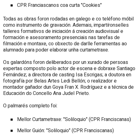
CPR Franciascanos coa curta "Cookies"
Todas as obras foron rodadas en galego e co teléfono móbil
como instrumento de gravación. Ademais, impartíronselles
talleres formativos de iniciación á creación audiovisual e
formación e asesoramento presenciais nas tarefas de
filmación e montaxe, co obxecto de darlle ferramentas ao
alumnado para poder elaborar unha curtametraxe.
Os galardóns foron deliberados por un xurado de persoas
expertas composto polo actor de escena e dobraxe Santiago
Fernández; a directora de casting Isa Escrigas; a doutora en
fotografía por Belas Artes Ledi Bellón; o realizador e
montador gañador dun Goya Fran X. Rodríguez e a técnica de
Educación do Concello Ana Judel Prieto.
O palmarés completo foi:
Mellor Curtametraxe: "Soliloquio" (CPR Franciscanas)
Mellor Guión: "Soliloquio" (CPR Franciscanas)