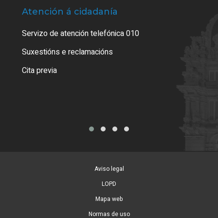
Atención á cidadanía
Trá
Servizo de atención telefónica 010
Empa
certi
Suxestións e reclamacións
Como
Cita previa
Tarx
Aviso legal
LOPD
Mapa web
Normas de uso