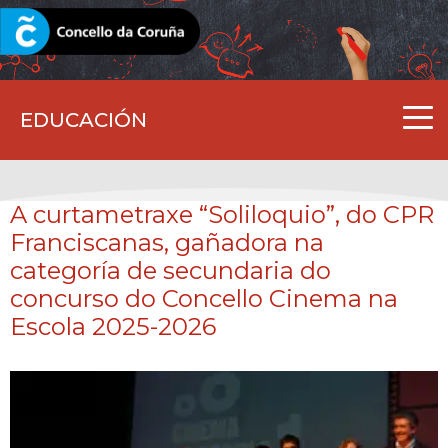
CORUNA.GAL
EDUCACIÓN
A curtametraxe “Soliloquio”, do CPR
Franciscanas, gañadora na
categoría de secundaria do
concurso do Concello Cinema na
Escola 2025-2026