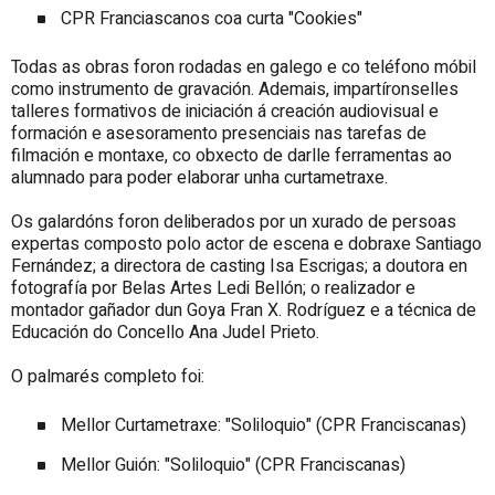
CPR Franciascanos coa curta "Cookies"
Todas as obras foron rodadas en galego e co teléfono móbil
como instrumento de gravación. Ademais, impartíronselles
talleres formativos de iniciación á creación audiovisual e
formación e asesoramento presenciais nas tarefas de
filmación e montaxe, co obxecto de darlle ferramentas ao
alumnado para poder elaborar unha curtametraxe.
Os galardóns foron deliberados por un xurado de persoas
expertas composto polo actor de escena e dobraxe Santiago
Fernández; a directora de casting Isa Escrigas; a doutora en
fotografía por Belas Artes Ledi Bellón; o realizador e
montador gañador dun Goya Fran X. Rodríguez e a técnica de
Educación do Concello Ana Judel Prieto.
O palmarés completo foi:
Mellor Curtametraxe: "Soliloquio" (CPR Franciscanas)
Mellor Guión: "Soliloquio" (CPR Franciscanas)