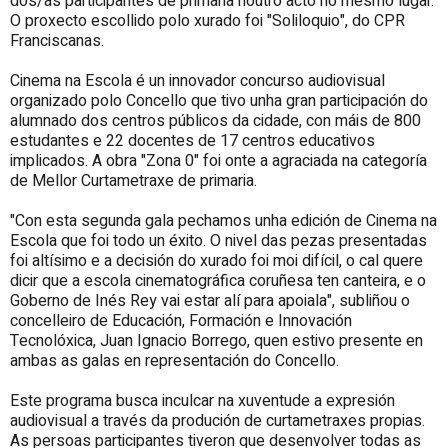
dos/as participantes de primaria noutro acto no mesmo lugar.
O proxecto escollido polo xurado foi "Soliloquio", do CPR
Franciscanas.
Cinema na Escola é un innovador concurso audiovisual
organizado polo Concello que tivo unha gran participación do
alumnado dos centros públicos da cidade, con máis de 800
estudantes e 22 docentes de 17 centros educativos
implicados. A obra "Zona 0" foi onte a agraciada na categoría
de Mellor Curtametraxe de primaria.
"Con esta segunda gala pechamos unha edición de Cinema na
Escola que foi todo un éxito. O nivel das pezas presentadas
foi altísimo e a decisión do xurado foi moi difícil, o cal quere
dicir que a escola cinematográfica coruñesa ten canteira, e o
Goberno de Inés Rey vai estar alí para apoiala", subliñou o
concelleiro de Educación, Formación e Innovación
Tecnolóxica, Juan Ignacio Borrego, quen estivo presente en
ambas as galas en representación do Concello.
Este programa busca inculcar na xuventude a expresión
audiovisual a través da produción de curtametraxes propias.
As persoas participantes tiveron que desenvolver todas as