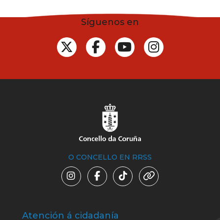
Síguenos en
O CONCELLO EN RRSS
Atención á cidadanía
Trá