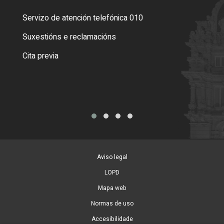
Servizo de atención telefónica 010
Empa
certi
Suxestións e reclamacións
Como
Cita previa
Tarx
Aviso legal
LOPD
Mapa web
Normas de uso
Accesibilidade