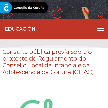
CORUNA.GAL
EDUCACIÓN
Consulta pública previa sobre o
proxecto de Regulamento do
Consello Local da Infancia e da
Adolescencia da Coruña (CLIAC)