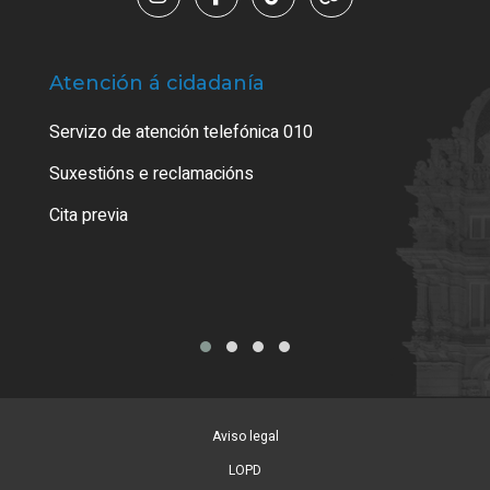
Atención á cidadanía
Trá
Servizo de atención telefónica 010
Empa
certi
Suxestións e reclamacións
Como
Cita previa
Tarx
Aviso legal
LOPD