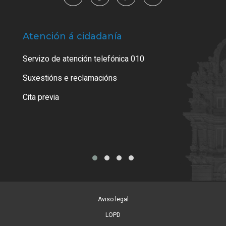
Atención á cidadanía
Trá
Servizo de atención telefónica 010
Empa
certi
Suxestións e reclamacións
Como
Cita previa
Tarx
Aviso legal
LOPD