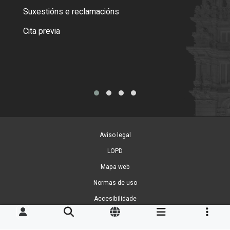
certi
Suxestións e reclamacións
Como
Cita previa
Tarx
Aviso legal
LOPD
Mapa web
Normas de uso
Accesibilidade
Xestión de cookies