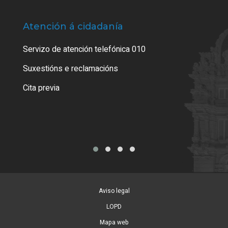
Atención á cidadanía
Trá
Servizo de atención telefónica 010
Empa
certi
Suxestións e reclamacións
Como
Cita previa
Tarx
Aviso legal
LOPD
Mapa web