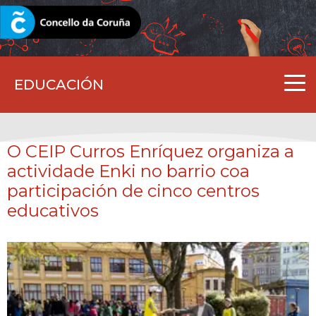
CORUNA.GAL
EDUCACIÓN
O CEIP Curros Enríquez organiza a
actividade Enki no barrio coa
participación de cinco centros
educativos