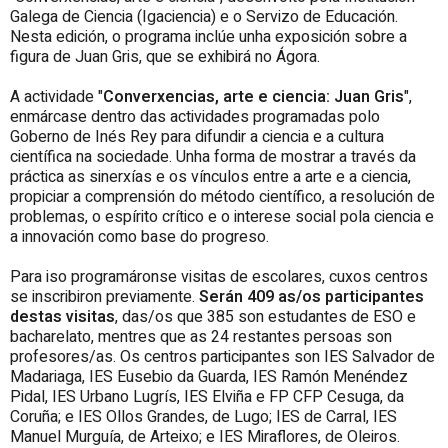
Galega de Ciencia (Igaciencia) e o Servizo de Educación.
Nesta edición, o programa inclúe unha exposición sobre a
figura de Juan Gris, que se exhibirá no Ágora.
A actividade "
Converxencias, arte e ciencia: Juan Gris
",
enmárcase dentro das actividades programadas polo
Goberno de Inés Rey para difundir a ciencia e a cultura
científica na sociedade. Unha forma de mostrar a través da
práctica as sinerxías e os vínculos entre a arte e a ciencia,
propiciar a comprensión do método científico, a resolución de
problemas, o espírito crítico e o interese social pola ciencia e
a innovación como base do progreso.
Para iso programáronse visitas de escolares, cuxos centros
se inscribiron previamente.
Serán 409 as/os participantes
destas visitas
, das/os que 385 son estudantes de ESO e
bacharelato, mentres que as 24 restantes persoas son
profesores/as. Os centros participantes son IES Salvador de
Madariaga, IES Eusebio da Guarda, IES Ramón Menéndez
Pidal, IES Urbano Lugrís, IES Elviña e FP CFP Cesuga, da
Coruña; e IES Ollos Grandes, de Lugo; IES de Carral, IES
Manuel Murguía, de Arteixo; e IES Miraflores, de Oleiros.