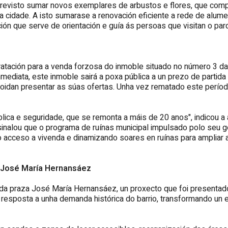
 previsto sumar novos exemplares de arbustos e flores, que com
 cidade. A isto sumarase a renovación eficiente a rede de alumea
ción que serve de orientación e guía ás persoas que visitan o par
tación para a venda forzosa do inmoble situado no número 3 da 
nmediata, este inmoble sairá a poxa pública a un prezo de parti
idan presentar as súas ofertas. Unha vez rematado este períod
ica e seguridade, que se remonta a máis de 20 anos", indicou a a
nalou que o programa de ruínas municipal impulsado polo seu gob
o acceso a vivenda e dinamizando soares en ruínas para ampliar a o
a José María Hernansáez
da praza José María Hernansáez, un proxecto que foi presentado
 resposta a unha demanda histórica do barrio, transformando un