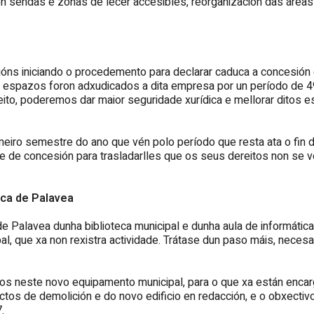
on sendas e zonas de lecer accesibles, reorganización das áreas 
óns iniciando o procedemento para declarar caduca a concesión d
 espazos foron adxudicados a dita empresa por un período de 4
xeito, poderemos dar maior seguridade xurídica e mellorar ditos
meiro semestre do ano que vén polo período que resta ata o fin 
de concesión para trasladarlles que os seus dereitos non se ver
eca de Palavea
 de Palavea dunha biblioteca municipal e dunha aula de informáti
l, que xa non rexistra actividade. Trátase dun paso máis, neces
ros neste novo equipamento municipal, para o que xa están enc
tos de demolición e do novo edificio en redacción, e o obxectivo
.