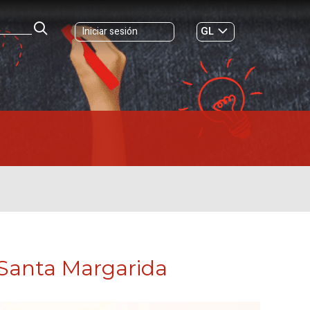
GL
Iniciar sesión
ES
|
 Santa Margarida