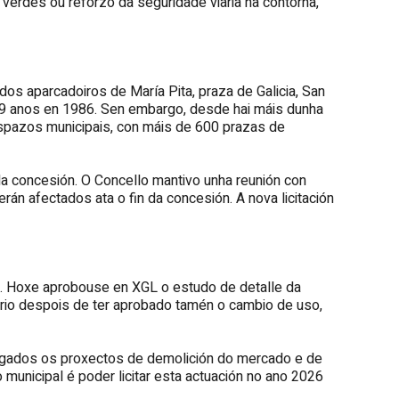
verdes ou reforzo da seguridade viaria na contorna,
os aparcadoiros de María Pita, praza de Galicia, San
9 anos en 1986. Sen embargo, desde hai máis dunha
 espazos municipais, con máis de 600 prazas de
da concesión. O Concello mantivo unha reunión con
án afectados ata o fin da concesión. A nova licitación
ca. Hoxe aprobouse en XGL o estudo de detalle da
ario despois de ter aprobado tamén o cambio de uso,
argados os proxectos de demolición do mercado e de
 municipal é poder licitar esta actuación no ano 2026