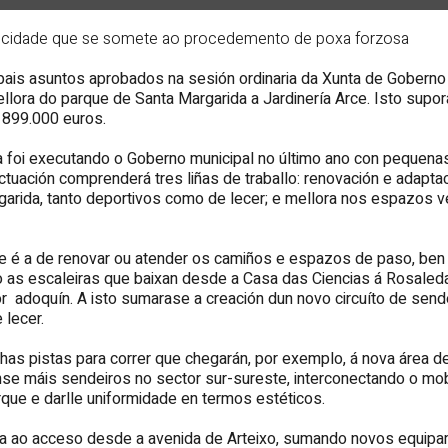
da cidade que se somete ao procedemento de poxa forzosa
pais asuntos aprobados na sesión ordinaria da Xunta de Goberno 
lora do parque de Santa Margarida a Jardinería Arce. Isto supo
 899.000 euros.
 foi executando o Goberno municipal no último ano con pequena
actuación comprenderá tres liñas de traballo: renovación e adapt
arida, tanto deportivos como de lecer; e mellora nos espazos ve
e é a de renovar ou atender os camiños e espazos de paso, ben
o as escaleiras que baixan desde a Casa das Ciencias á Rosaled
por adoquín. A isto sumarase a creación dun novo circuíto de sen
 lecer.
as pistas para correr que chegarán, por exemplo, á nova área de
se máis sendeiros no sector sur-sureste, interconectando o mobil
rque e darlle uniformidade en termos estéticos.
ima ao acceso desde a avenida de Arteixo, sumando novos equipa