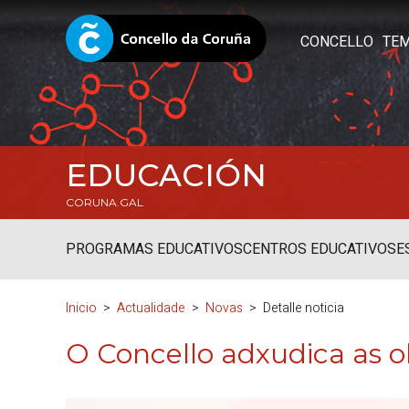
CONCELLO
TE
EDUCACIÓN
CORUNA.GAL
PROGRAMAS EDUCATIVOS
CENTROS EDUCATIVOS
E
Inicio
Actualidade
Novas
Detalle noticia
O Concello adxudica as 