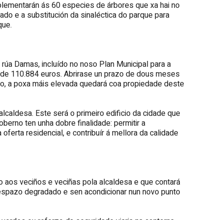
plementarán ás 60 especies de árbores que xa hai no
do e a substitución da sinaléctica do parque para
que.
rúa Damas, incluído no noso Plan Municipal para a
da de 110.884 euros. Abrirase un prazo de dous meses
o, a poxa máis elevada quedará coa propiedade deste
lcaldesa. Este será o primeiro edificio da cidade que
erno ten unha dobre finalidade: permitir a
ferta residencial, e contribuír á mellora da calidade
 aos veciños e veciñas pola alcaldesa e que contará
 espazo degradado e sen acondicionar nun novo punto