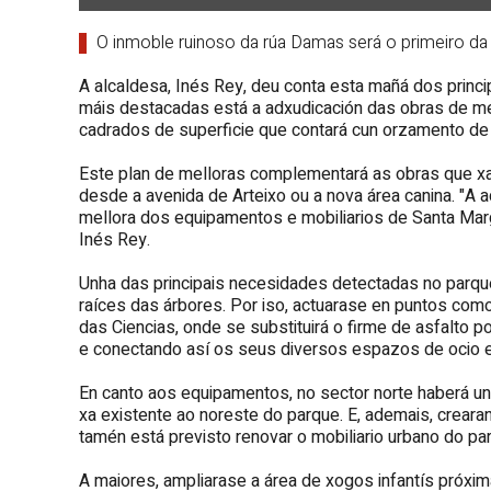
O inmoble ruinoso da rúa Damas será o primeiro 
A alcaldesa, Inés Rey,
deu conta esta mañá
dos princi
máis destacadas está a adxudicación das obras de mel
cadrados de superficie que contará cun orzamento de
Este plan de melloras complementará as obras que xa
desde a avenida de Arteixo ou a nova área canina. "A 
mellora dos equipamentos e mobiliarios de Santa Marg
Inés Rey.
Unha das principais necesidades detectadas no parqu
raíces das árbores. Por iso, actuarase en puntos com
das Ciencias, onde se substituirá o firme de asfalto 
e conectando así os seus diversos espazos de ocio e
En canto aos equipamentos, no sector norte haberá unh
xa existente ao noreste do parque. E, ademais, crearan
tamén está previsto renovar o mobiliario urbano do pa
A maiores, ampliarase a área de xogos infantís próx