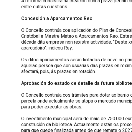
A reforma consistirá na creación dunha praza peonil c
entre outras cuestións.
Concesión a Aparcamentos Reo
O Concello continúa coa aplicación do Plan de Concesi
Cristóbal e Mestre Mateo a Aparcamentos Reo. Estes
década dita empresa non rexistra actividade. "Deste 
aparcadoiro", indicou Rey.
Os ditos aparcamentos serán licitados de novo no pri
aquelas persoa que son usuarias das prazas en réxime 
afectará, pois, ás prazas en rotación.
Aprobación do estudo de detalle da futura bibliot
O Concello continúa cos trámites para dotar ao barrio
parcela onde actualmente se atopa o mercado municipa
para poder executar as obras.
O investimento municipal será de máis de 750.000 eu
construción da biblioteca. Actualmente están os proxec
para que quede finalizada antes de que remate o 2027