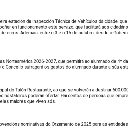
eira estación da Inspección Técnica de Vehículos da cidade, que
oñer en funcionamento este servizo, que facilitará aos cidadán
s de euros. Ademais, entre o 3 e o 16 de outubro, desde o Gober
s Norteamérica 2026-2027, que permitirá ao alumnado de 4º da 
e o Concello sufragará os gastos do alumnado durante a súa est
al do Talón Restaurante, ao que se volverán a destinar 600.000 
 hostaleiros poderán ofertar. Hai centos de persoas que empre
ueles maiores que viven sós.
bvencións nominativas do Orzamento de 2025 para as entidades 