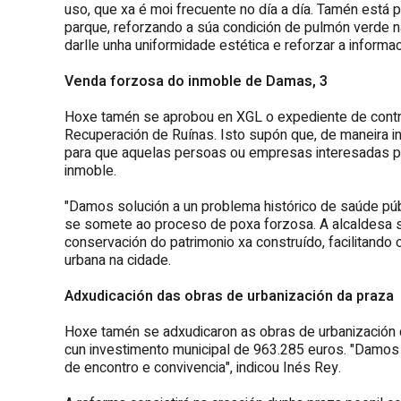
uso, que xa é moi frecuente no día a día. Tamén está
parque, reforzando a súa condición de pulmón verde na
darlle unha uniformidade estética e reforzar a informa
Venda forzosa do inmoble de Damas, 3
Hoxe tamén se aprobou en XGL o expediente de contra
Recuperación de Ruínas. Isto supón que, de maneira i
para que aquelas persoas ou empresas interesadas po
inmoble.
"Damos solución a un problema histórico de saúde públ
se somete ao proceso de poxa forzosa. A alcaldesa si
conservación do patrimonio xa construído, facilitando 
urbana na cidade.
Adxudicación das obras de urbanización da praz
Hoxe tamén se adxudicaron as obras de urbanización 
cun investimento municipal de 963.285 euros. "Damos
de encontro e convivencia", indicou Inés Rey.