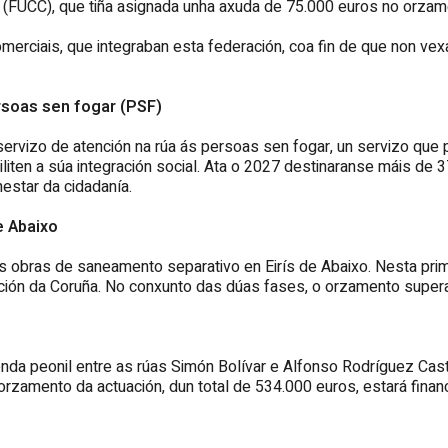
(FUCC), que tiña asignada unha axuda de 75.000 euros no orzame
omerciais, que integraban esta federación, coa fin de que non ve
rsoas sen fogar (PSF)
servizo de atención na rúa ás persoas sen fogar, un servizo que 
ciliten a súa integración social. Ata o 2027 destinaranse máis 
estar da cidadanía.
e Abaixo
as obras de saneamento separativo en Eirís de Abaixo. Nesta pr
ión da Coruña. No conxunto das dúas fases, o orzamento supera
nda peonil entre as rúas Simón Bolívar e Alfonso Rodríguez Cas
orzamento da actuación, dun total de 534.000 euros, estará fina