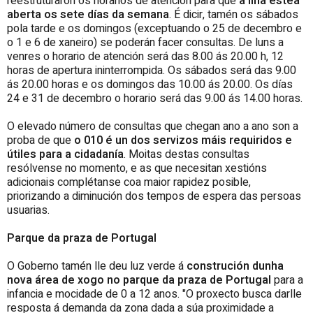
reestruturaron os horarios de atención para que
a liña estea
aberta os sete días da semana
. É dicir, tamén os sábados
pola tarde e os domingos (exceptuando o 25 de decembro e
o 1 e 6 de xaneiro) se poderán facer consultas. De luns a
venres o horario de atención será das 8.00 ás 20.00 h, 12
horas de apertura ininterrompida. Os sábados será das 9.00
ás 20.00 horas e os domingos das 10.00 ás 20.00. Os días
24 e 31 de decembro o horario será das 9.00 ás 14.00 horas.
O elevado número de consultas que chegan ano a ano son a
proba de que
o 010 é un dos servizos máis requiridos e
útiles para a cidadanía
. Moitas destas consultas
resólvense no momento, e as que necesitan xestións
adicionais complétanse coa maior rapidez posible,
priorizando a diminución dos tempos de espera das persoas
usuarias.
Parque da praza de Portugal
O Goberno tamén lle deu luz verde á
construción dunha
nova área de xogo no parque da praza de Portugal
para a
infancia e mocidade de 0 a 12 anos. "O proxecto busca darlle
resposta á demanda da zona dada a súa proximidade a