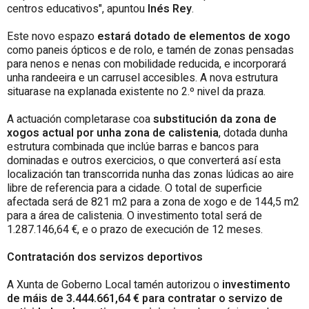
centros educativos", apuntou
Inés Rey
.
Este novo espazo
estará dotado de elementos de xogo
como paneis ópticos e de rolo, e tamén de zonas pensadas
para nenos e nenas con mobilidade reducida, e incorporará
unha randeeira e un carrusel accesibles. A nova estrutura
situarase na explanada existente no 2.º nivel da praza.
A actuación completarase coa
substitución da zona de
xogos actual por unha zona de calistenia
, dotada dunha
estrutura combinada que inclúe barras e bancos para
dominadas e outros exercicios, o que converterá así esta
localización tan transcorrida nunha das zonas lúdicas ao aire
libre de referencia para a cidade. O total de superficie
afectada será de 821 m2 para a zona de xogo e de 144,5 m2
para a área de calistenia. O investimento total será de
1.287.146,64 €, e o prazo de execución de 12 meses.
Contratación dos servizos deportivos
A Xunta de Goberno Local tamén autorizou o
investimento
de máis de 3.444.661,64 € para contratar o servizo de