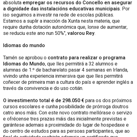
absoluta
empregar os recursos do Concello en asegurar
a dignidade das instalacións educativas municipais
. Por
iso seguimos a investir na rede de escolas públicas.
Estamos a suplir a inacción da Xunta nesta materia, que
require dunha dotación autonómica que, lonxe de aumentar,
se reduciu este ano nun 50%",
valorou Rey
.
Idiomas do mundo
Tamén se aprobou o
contrato para realizar o programa
Idiomas do Mundo
, que lles permitirá a 32 alumnos e
alumnas de 1.º de bacharelato pasar 4 semanas en Irlanda,
vivindo unha experiencia inmersiva que que lles permitirá
coñecer de primeira man a cultura do país e aprender inglés a
través da convivencia e do uso cotián.
O investimento total é de 298.050 €
para os dos próximos
cursos escolares e cunha posibilidade de prórroga doutros
catro anos máis. Con este novo contrato mellórase o servizo
e ofrécense tres prazas máis das inicialmente previstas e
garántese ademais a proximidade do lugar de hospedaxe e
do centro de estudos para as persoas participantes, que ao