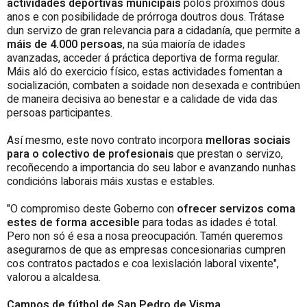
actividades deportivas municipais
polos próximos dous
anos e con posibilidade de prórroga doutros dous. Trátase
dun servizo de gran relevancia para a cidadanía, que permite a
máis de 4.000 persoas
, na súa maioría de idades
avanzadas, acceder á práctica deportiva de forma regular.
Máis aló do exercicio físico, estas actividades fomentan a
socialización, combaten a soidade non desexada e contribúen
de maneira decisiva ao benestar e a calidade de vida das
persoas participantes.
Así mesmo, este novo contrato incorpora
melloras sociais
para o colectivo de profesionais
que prestan o servizo,
recoñecendo a importancia do seu labor e avanzando nunhas
condicións laborais máis xustas e estables.
"O compromiso deste Goberno con
ofrecer servizos coma
estes de forma accesible
para todas as idades é total.
Pero non só é esa a nosa preocupación. Tamén queremos
asegurarnos de que as empresas concesionarias cumpren
cos contratos pactados e coa lexislación laboral vixente",
valorou a alcaldesa.
Campos de fútbol de San Pedro de Visma