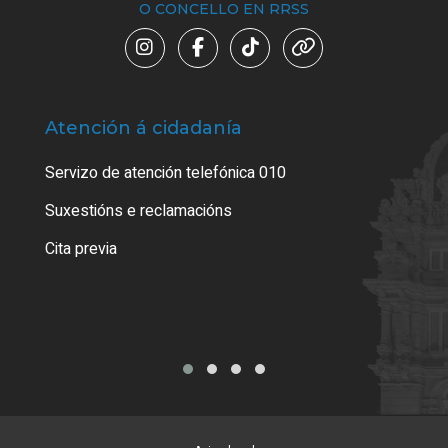
O CONCELLO EN RRSS
Atención á cidadanía
Trá
Servizo de atención telefónica 010
Empa
certi
Suxestións e reclamacións
Como
Cita previa
Tarx