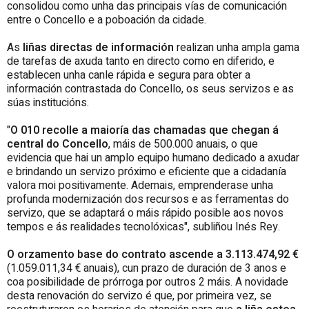
consolidou como unha das principais vías de comunicación
entre o Concello e a poboación da cidade.
As
liñas directas de información
realizan unha ampla gama
de tarefas de axuda tanto en directo como en diferido, e
establecen unha canle rápida e segura para obter a
información contrastada do Concello, os seus servizos e as
súas institucións.
"
O 010 recolle a maioría das chamadas que chegan á
central do Concello
, máis de 500.000 anuais, o que
evidencia que hai un amplo equipo humano dedicado a axudar
e brindando un servizo próximo e eficiente que a cidadanía
valora moi positivamente. Ademais, emprenderase unha
profunda modernización dos recursos e as ferramentas do
servizo, que se adaptará o máis rápido posible aos novos
tempos e ás realidades tecnolóxicas", subliñou Inés Rey.
O orzamento base do contrato ascende a 3.113.474,92 €
(1.059.011,34 € anuais), cun prazo de duración de 3 anos e
coa posibilidade de prórroga por outros 2 máis. A novidade
desta renovación do servizo é que, por primeira vez, se