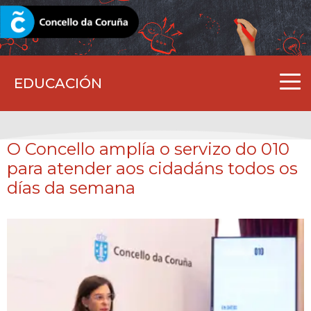
CORUNA.GAL
EDUCACIÓN
O Concello amplía o servizo do 010
para atender aos cidadáns todos os
días da semana