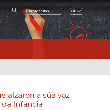
GL
Iniciar sesión
ES
|
ue alzaron a súa voz
l da Infancia