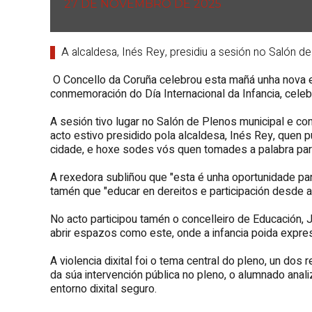
27 DE NOVEMBRO DE 2025
A alcaldesa, Inés Rey, presidiu a sesión no Salón 
O Concello da Coruña celebrou esta mañá unha nova edi
conmemoración do Día Internacional da Infancia, cel
A sesión tivo lugar no Salón de Plenos municipal e co
acto estivo presidido pola alcaldesa, Inés Rey, quen 
cidade, e hoxe sodes vós quen tomades a palabra para 
A rexedora subliñou que "esta é unha oportunidade para
tamén que "educar en dereitos e participación desde a
No acto participou tamén o concelleiro de Educación, 
abrir espazos como este, onde a infancia poida expresa
A violencia dixital foi o tema central do pleno, un do
da súa intervención pública no pleno, o alumnado ana
entorno dixital seguro.