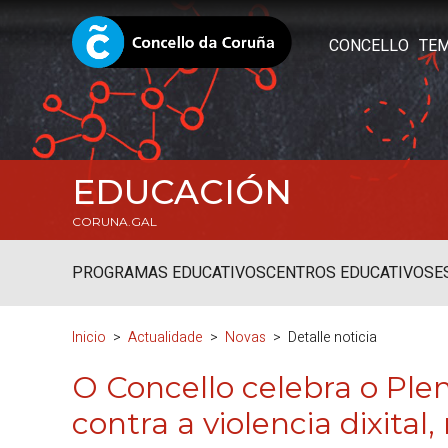
CONCELLO
TE
EDUCACIÓN
CORUNA.GAL
PROGRAMAS EDUCATIVOS
CENTROS EDUCATIVOS
E
Inicio
Actualidade
Novas
Detalle noticia
O Concello celebra o Plen
contra a violencia dixita