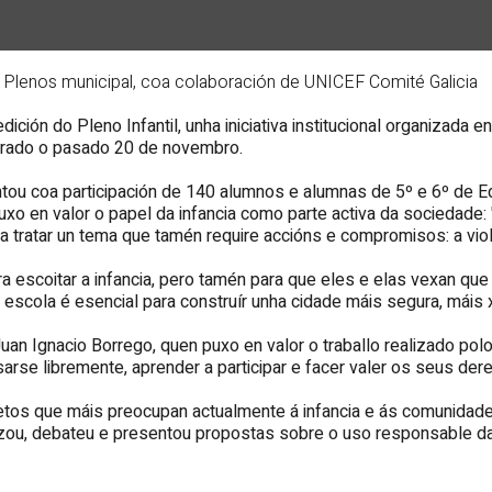
de Plenos municipal, coa colaboración de UNICEF Comité Galicia
ción do Pleno Infantil, unha iniciativa institucional organizada
ebrado o pasado 20 de novembro.
ntou coa participación de 140 alumnos e alumnas de 5º e 6º de E
puxo en valor o papel da infancia como parte activa da sociedade
tratar un tema que tamén require accións e compromisos: a violen
 escoitar a infancia, pero tamén para que eles e elas vexan que a 
 escola é esencial para construír unha cidade máis segura, máis 
Juan Ignacio Borrego, quen puxo en valor o traballo realizado po
rse libremente, aprender a participar e facer valer os seus dere
s retos que máis preocupan actualmente á infancia e ás comunidade
lizou, debateu e presentou propostas sobre o uso responsable da 