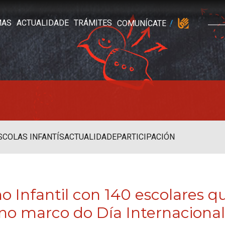
MAS
ACTUALIDADE
TRÁMITES
COMUNÍCATE
SCOLAS INFANTÍS
ACTUALIDADE
PARTICIPACIÓN
o Infantil con 140 escolares q
l, no marco do Día Internaciona