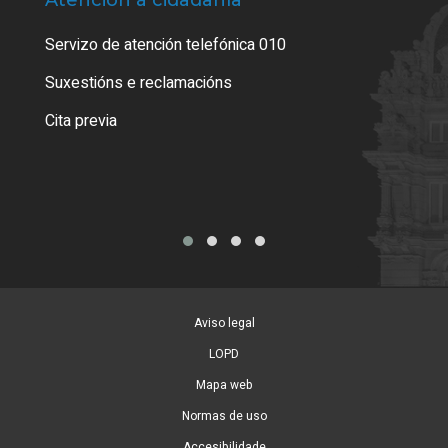
Servizo de atención telefónica 010
Empa
certi
Suxestións e reclamacións
Como
Cita previa
Tarx
Aviso legal
LOPD
Mapa web
Normas de uso
Accesibilidade