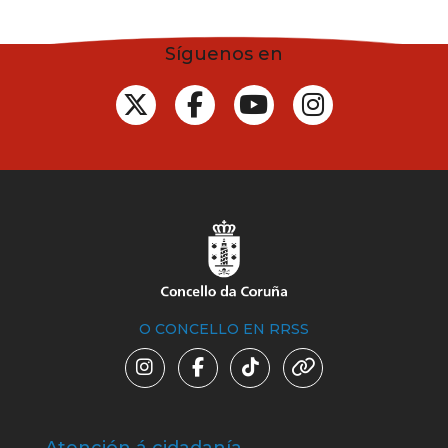
Síguenos en
O CONCELLO EN RRSS
Atención á cidadanía
Trá