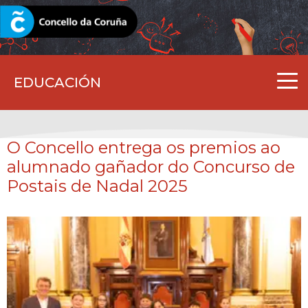
CORUNA.GAL
EDUCACIÓN
O Concello entrega os premios ao
alumnado gañador do Concurso de
Postais de Nadal 2025