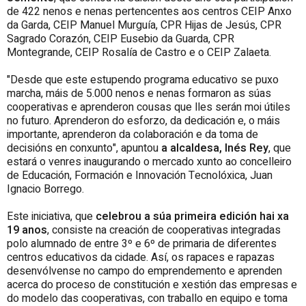
de 422 nenos e nenas pertencentes aos centros CEIP Anxo
da Garda, CEIP Manuel Murguía, CPR Hijas de Jesús, CPR
Sagrado Corazón, CEIP Eusebio da Guarda, CPR
Montegrande, CEIP Rosalía de Castro e o CEIP Zalaeta.
"Desde que este estupendo programa educativo se puxo
marcha, máis de 5.000 nenos e nenas formaron as súas
cooperativas e aprenderon cousas que lles serán moi útiles
no futuro. Aprenderon do esforzo, da dedicación e, o máis
importante, aprenderon da colaboración e da toma de
decisións en conxunto", apuntou
a alcaldesa, Inés Rey
, que
estará o venres inaugurando o mercado xunto ao concelleiro
de Educación, Formación e Innovación Tecnolóxica, Juan
Ignacio Borrego.
Este iniciativa, que
celebrou a súa primeira edición hai xa
19 anos
, consiste na creación de cooperativas integradas
polo alumnado de entre 3º e 6º de primaria de diferentes
centros educativos da cidade. Así, os rapaces e rapazas
desenvólvense no campo do emprendemento e aprenden
acerca do proceso de constitución e xestión das empresas e
do modelo das cooperativas, con traballo en equipo e toma