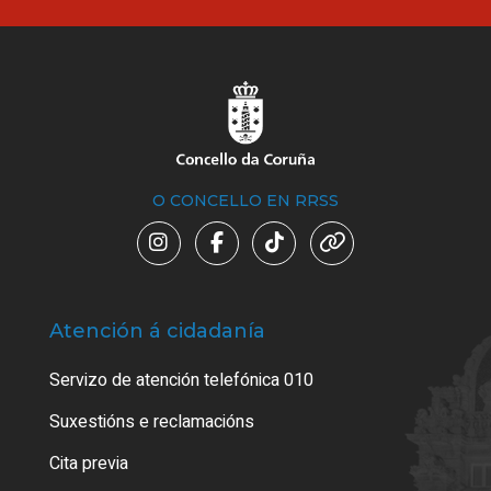
O CONCELLO EN RRSS
Atención á cidadanía
Trá
Servizo de atención telefónica 010
Empa
certi
Suxestións e reclamacións
Como
Cita previa