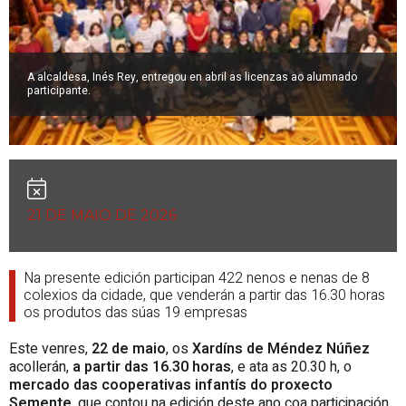
A alcaldesa, Inés Rey, entregou en abril as licenzas ao alumnado
participante.
21 DE MAIO DE 2026
Na presente edición participan 422 nenos e nenas de 8
colexios da cidade, que venderán a partir das 16.30 horas
os produtos das súas 19 empresas
Este venres,
22 de maio
, os
Xardíns de Méndez Núñez
acollerán,
a partir das 16.30 horas
, e ata as 20.30 h, o
mercado das cooperativas infantís do proxecto
Semente
, que contou na edición deste ano coa participación