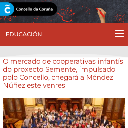
CORUNA.GAL
EDUCACIÓN
O mercado de cooperativas infantís
do proxecto Semente, impulsado
polo Concello, chegará a Méndez
Núñez este venres